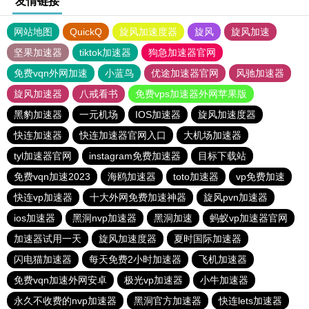
友情链接
网站地图
QuickQ
旋风加速度器
旋风
旋风加速
坚果加速器
tiktok加速器
狗急加速器官网
免费vqn外网加速
小蓝鸟
优途加速器官网
风驰加速器
旋风加速器
八戒看书
免费vps加速器外网苹果版
黑豹加速器
一元机场
IOS加速器
旋风加速度器
快连加速器
快连加速器官网入口
大机场加速器
tyl加速器官网
instagram免费加速器
目标下载站
免费vqn加速2023
海鸥加速器
toto加速器
vp免费加速
快连vp加速器
十大外网免费加速神器
旋风pvn加速器
ios加速器
黑洞nvp加速器
黑洞加速
蚂蚁vp加速器官网
加速器试用一天
旋风加速度器
夏时国际加速器
闪电猫加速器
每天免费2小时加速器
飞机加速器
免费vqn加速外网安卓
极光vp加速器
小牛加速器
永久不收费的nvp加速器
黑洞官方加速器
快连lets加速器