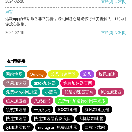
2024-02-18
支持
[0]
反对
[0]
游客
这款app的售后服务非常完善，遇到问题总是能够得到妥善解决，让我能
够放心购物。
2024-02-18
支持
[0]
反对
[0]
友情链接
网站地图
QuickQ
旋风加速度器
旋风
旋风加速
坚果加速器
tiktok加速器
狗急加速器官网
免费vqn外网加速
小蓝鸟
优途加速器官网
风驰加速器
旋风加速器
八戒看书
免费vps加速器外网苹果版
黑豹加速器
一元机场
IOS加速器
旋风加速度器
快连加速器
快连加速器官网入口
大机场加速器
tyl加速器官网
instagram免费加速器
目标下载站