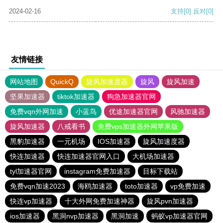
2024-02-16
支持
[0]
反对
[0]
友情链接
网站地图
QuickQ
旋风加速度器
旋风
旋风加速
坚果加速器
tiktok加速器
狗急加速器官网
免费vqn外网加速
小蓝鸟
优途加速器官网
风驰加速器
旋风加速器
八戒看书
免费vps加速器外网苹果版
黑豹加速器
一元机场
IOS加速器
旋风加速度器
快连加速器
快连加速器官网入口
大机场加速器
tyl加速器官网
instagram免费加速器
目标下载站
免费vqn加速2023
海鸥加速器
toto加速器
vp免费加速
快连vp加速器
十大外网免费加速神器
旋风pvn加速器
ios加速器
黑洞nvp加速器
黑洞加速
蚂蚁vp加速器官网