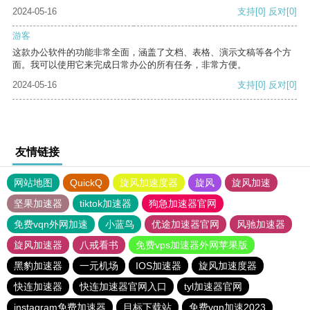
2024-05-16
支持
[0]
反对
[0]
游客
这款办公软件的功能非常全面，涵盖了文档、表格、演示文稿等各个方
面。我可以使用它来完成日常办公的所有任务，非常方便。
2024-05-16
支持
[0]
反对
[0]
友情链接
网站地图
QuickQ
旋风加速度器
旋风
旋风加速
坚果加速器
tiktok加速器
狗急加速器官网
免费vqn外网加速
小蓝鸟
优途加速器官网
风驰加速器
旋风加速器
八戒看书
免费vps加速器外网苹果版
黑豹加速器
一元机场
IOS加速器
旋风加速度器
快连加速器
快连加速器官网入口
tyl加速器官网
instagram免费加速器
目标下载站
免费vqn加速2023