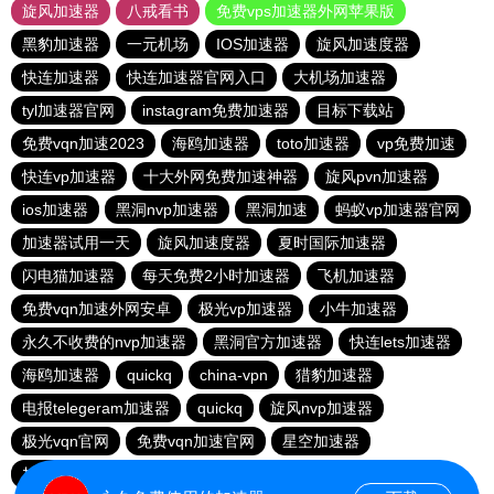
旋风加速器
八戒看书
免费vps加速器外网苹果版
黑豹加速器
一元机场
IOS加速器
旋风加速度器
快连加速器
快连加速器官网入口
大机场加速器
tyl加速器官网
instagram免费加速器
目标下载站
免费vqn加速2023
海鸥加速器
toto加速器
vp免费加速
快连vp加速器
十大外网免费加速神器
旋风pvn加速器
ios加速器
黑洞nvp加速器
黑洞加速
蚂蚁vp加速器官网
加速器试用一天
旋风加速度器
夏时国际加速器
闪电猫加速器
每天免费2小时加速器
飞机加速器
免费vqn加速外网安卓
极光vp加速器
小牛加速器
永久不收费的nvp加速器
黑洞官方加速器
快连lets加速器
海鸥加速器
quickq
china-vpn
猎豹加速器
电报telegeram加速器
quickq
旋风nvp加速器
极光vqn官网
免费vqn加速官网
星空加速器
加速器试用两小时
快连pvn加速器
快橙加速器