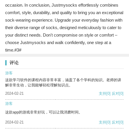
occasion. In conclusion, Justmysocks effortlessly combines
comfort, style, durability, and quality to bring you an exceptional
sock-wearing experience. Upgrade your everyday fashion with
their diverse range of socks, designed meticulously to cater to
your distinct needs. Don't compromise on style or comfort –
choose Justmysocks and walk confidently, one step at a
time.#3#
评论
游客
这款学习软件的课程内容非常丰富，涵盖了各个学科的知识。老师的讲
解非常生动，让我能够轻松理解知识点。
2024-02-21
支持
[0]
反对
[0]
游客
这款app的游戏非常好玩，可以让我消磨时间。
2024-02-21
支持
[0]
反对
[0]