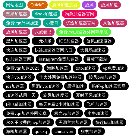
网站地图
QuickQ
旋风加速度器
旋风
旋风加速
坚果加速器
tiktok加速器
狗急加速器官网
免费vqn外网加速
小蓝鸟
优途加速器官网
风驰加速器
旋风加速器
八戒看书
免费vps加速器外网苹果版
黑豹加速器
一元机场
IOS加速器
旋风加速度器
快连加速器
快连加速器官网入口
大机场加速器
tyl加速器官网
instagram免费加速器
目标下载站
免费vqn加速2023
海鸥加速器
toto加速器
vp免费加速
快连vp加速器
十大外网免费加速神器
旋风pvn加速器
ios加速器
黑洞nvp加速器
黑洞加速
蚂蚁vp加速器官网
加速器试用一天
旋风加速度器
夏时国际加速器
闪电猫加速器
每天免费2小时加速器
飞机加速器
免费vqn加速外网安卓
极光vp加速器
小牛加速器
永久不收费的nvp加速器
黑洞官方加速器
快连lets加速器
海鸥加速器
quickq
china-vpn
猎豹加速器