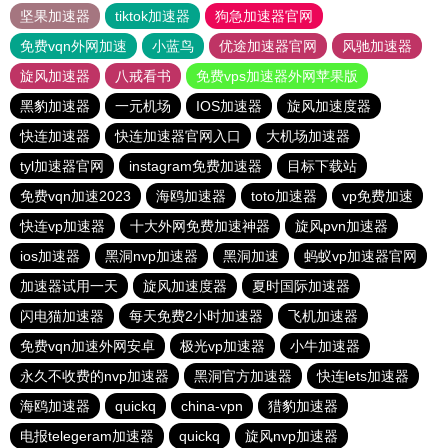
坚果加速器
tiktok加速器
狗急加速器官网
免费vqn外网加速
小蓝鸟
优途加速器官网
风驰加速器
旋风加速器
八戒看书
免费vps加速器外网苹果版
黑豹加速器
一元机场
IOS加速器
旋风加速度器
快连加速器
快连加速器官网入口
大机场加速器
tyl加速器官网
instagram免费加速器
目标下载站
免费vqn加速2023
海鸥加速器
toto加速器
vp免费加速
快连vp加速器
十大外网免费加速神器
旋风pvn加速器
ios加速器
黑洞nvp加速器
黑洞加速
蚂蚁vp加速器官网
加速器试用一天
旋风加速度器
夏时国际加速器
闪电猫加速器
每天免费2小时加速器
飞机加速器
免费vqn加速外网安卓
极光vp加速器
小牛加速器
永久不收费的nvp加速器
黑洞官方加速器
快连lets加速器
海鸥加速器
quickq
china-vpn
猎豹加速器
电报telegeram加速器
quickq
旋风nvp加速器