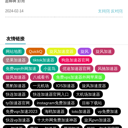
超棒啊 好用
2024-02-14
支持
[0]
反对
[0]
友情链接
网站地图
QuickQ
旋风加速度器
旋风
旋风加速
坚果加速器
tiktok加速器
狗急加速器官网
免费vqn外网加速
小蓝鸟
优途加速器官网
风驰加速器
旋风加速器
八戒看书
免费vps加速器外网苹果版
黑豹加速器
一元机场
IOS加速器
旋风加速度器
快连加速器
快连加速器官网入口
大机场加速器
tyl加速器官网
instagram免费加速器
目标下载站
免费vqn加速2023
海鸥加速器
toto加速器
vp免费加速
快连vp加速器
十大外网免费加速神器
旋风pvn加速器