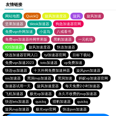
友情链接
网站地图
QuickQ
旋风加速度器
旋风
旋风加速
坚果加速器
tiktok加速器
狗急加速器官网
免费vqn外网加速
小蓝鸟
八戒看书
免费vps加速器外网苹果版
黑豹加速器
一元机场
IOS加速器
旋风加速度器
快连加速器
快连加速器官网入口
tyl加速器官网
目标下载站
免费vqn加速2023
toto加速器
vp免费加速
快连vp加速器
十大外网免费加速神器
旋风pvn加速器
ios加速器
黑洞nvp加速器
黑洞加速
蚂蚁vp加速器官网
加速器试用一天
旋风加速度器
每天免费2小时加速器
飞机加速器
极光vp加速器
永久不收费的nvp加速器
快连lets加速器
quickq
猎豹加速器
quickq
旋风nvp加速器
极光vqn官网
快连pvn加速器