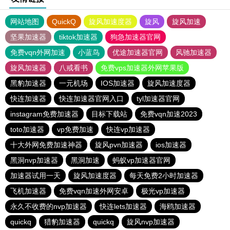
网站地图
QuickQ
旋风加速度器
旋风
旋风加速
坚果加速器
tiktok加速器
狗急加速器官网
免费vqn外网加速
小蓝鸟
优途加速器官网
风驰加速器
旋风加速器
八戒看书
免费vps加速器外网苹果版
黑豹加速器
一元机场
IOS加速器
旋风加速度器
快连加速器
快连加速器官网入口
tyl加速器官网
instagram免费加速器
目标下载站
免费vqn加速2023
toto加速器
vp免费加速
快连vp加速器
十大外网免费加速神器
旋风pvn加速器
ios加速器
黑洞nvp加速器
黑洞加速
蚂蚁vp加速器官网
加速器试用一天
旋风加速度器
每天免费2小时加速器
飞机加速器
免费vqn加速外网安卓
极光vp加速器
永久不收费的nvp加速器
快连lets加速器
海鸥加速器
quickq
猎豹加速器
quickq
旋风nvp加速器