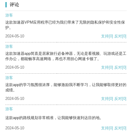
评论
游客
这款加速器VPM应用程序已经为我们带来了无限的隐私保护和安全性保
护。
2024-05-10
支持
[0]
反对
[0]
游客
这款加速器app简直是居家旅行必备神器，无论是看视频、玩游戏还是工
作办公，都能畅享高速网络，再也不用担心网速卡顿了。
2024-05-10
支持
[0]
反对
[0]
游客
这款app的学习氛围很浓厚，能够激励我不断学习，让我能够取得更好的
成绩。
2024-05-10
支持
[0]
反对
[0]
游客
这款app的路线规划非常精准，让我能够快速到达目的地。
2024-05-10
支持
[0]
反对
[0]