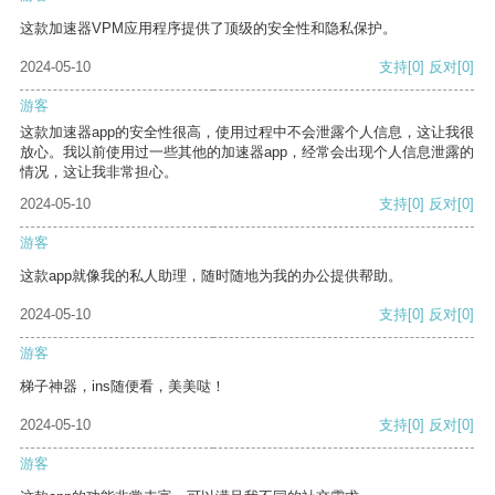
这款加速器VPM应用程序提供了顶级的安全性和隐私保护。
2024-05-10
支持
[0]
反对
[0]
游客
这款加速器app的安全性很高，使用过程中不会泄露个人信息，这让我很
放心。我以前使用过一些其他的加速器app，经常会出现个人信息泄露的
情况，这让我非常担心。
2024-05-10
支持
[0]
反对
[0]
游客
这款app就像我的私人助理，随时随地为我的办公提供帮助。
2024-05-10
支持
[0]
反对
[0]
游客
梯子神器，ins随便看，美美哒！
2024-05-10
支持
[0]
反对
[0]
游客