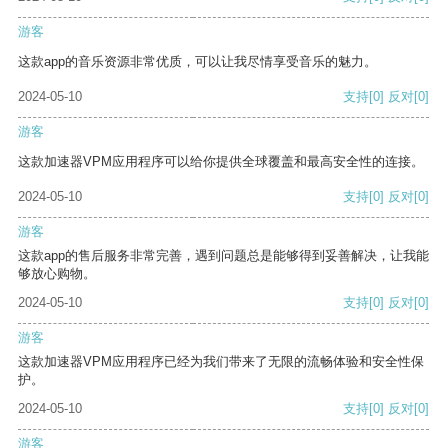
游客
这款app的音乐资源非常优质，可以让我尽情享受音乐的魅力。
2024-05-10
支持
[0]
反对
[0]
游客
这款加速器VPM应用程序可以给你提供全球覆盖和最高安全性的连接。
2024-05-10
支持
[0]
反对
[0]
游客
这款app的售后服务非常完善，遇到问题总是能够得到妥善解决，让我能
够放心购物。
2024-05-10
支持
[0]
反对
[0]
游客
这款加速器VPM应用程序已经为我们带来了无限的流畅体验和安全性保
护。
2024-05-10
支持
[0]
反对
[0]
游客