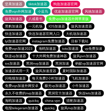
坚果加速器
tiktok加速器
狗急加速器官网
免费vqn外网加速
小蓝鸟
优途加速器官网
风驰加速器
旋风加速器
八戒看书
免费vps加速器外网苹果版
黑豹加速器
一元机场
IOS加速器
旋风加速度器
快连加速器
快连加速器官网入口
大机场加速器
tyl加速器官网
instagram免费加速器
目标下载站
免费vqn加速2023
海鸥加速器
toto加速器
vp免费加速
快连vp加速器
十大外网免费加速神器
旋风pvn加速器
ios加速器
黑洞nvp加速器
黑洞加速
蚂蚁vp加速器官网
加速器试用一天
旋风加速度器
夏时国际加速器
闪电猫加速器
每天免费2小时加速器
飞机加速器
免费vqn加速外网安卓
极光vp加速器
小牛加速器
永久不收费的nvp加速器
黑洞官方加速器
快连lets加速器
海鸥加速器
quickq
china-vpn
猎豹加速器
电报telegeram加速器
quickq
旋风nvp加速器