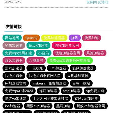
2024-02-25
支持
[0]
反对
[0]
友情链接
网站地图
QuickQ
旋风加速度器
旋风
旋风加速
坚果加速器
tiktok加速器
狗急加速器官网
免费vqn外网加速
小蓝鸟
优途加速器官网
风驰加速器
旋风加速器
八戒看书
免费vps加速器外网苹果版
黑豹加速器
一元机场
IOS加速器
旋风加速度器
快连加速器
快连加速器官网入口
大机场加速器
tyl加速器官网
instagram免费加速器
目标下载站
免费vqn加速2023
海鸥加速器
toto加速器
vp免费加速
快连vp加速器
十大外网免费加速神器
旋风pvn加速器
ios加速器
黑洞nvp加速器
黑洞加速
蚂蚁vp加速器官网