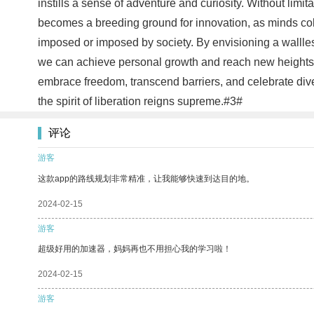
instills a sense of adventure and curiosity. Without limi
becomes a breeding ground for innovation, as minds coll
imposed or imposed by society. By envisioning a wallle
we can achieve personal growth and reach new heights. I
embrace freedom, transcend barriers, and celebrate diver
the spirit of liberation reigns supreme.#3#
评论
游客
这款app的路线规划非常精准，让我能够快速到达目的地。
2024-02-15
游客
超级好用的加速器，妈妈再也不用担心我的学习啦！
2024-02-15
游客