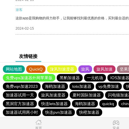
游客
这款app是我购物的得力助手，让我能够找到最优惠的价格，买到最合适
2024-02-15
友情链接
网站地图
QuickQ
旋风加速度器
旋风
旋风加速
坚果
免费vps加速器外网苹果版
黑豹加速器
一元机场
IOS加速
免费vqn加速2023
海鸥加速器
toto加速器
vp免费加速
加速器试用一天
旋风加速度器
夏时国际加速器
闪电猫加速
黑洞官方加速器
快连lets加速器
海鸥加速器
quickq
chi
加速器试用两小时
快连pvn加速器
快橙加速器
首页
安卓