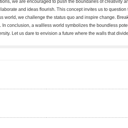
tations, we are encouraged to push the boundaries of creativity a
aborate and ideas flourish. This concept invites us to question 
ss world, we challenge the status quo and inspire change. Brea
n conclusion, a wallless world symbolizes the boundless potenti
sity. Let us dare to envision a future where the walls that divid