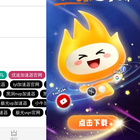
支持
[0]
反对
[0]
鸟
优途加速器官网
风驰加速器
旋风加速器
八戒看书
速器
tyl加速器官网
instagram免费加速器
目标下载站
黑洞nvp加速器
黑洞加速
蚂蚁vp加速器官网
极光vp加速器
小牛加速器
永久不收费的nvp加速器
加速器
极光vqn官网
免费vqn加速官网
星空加速器
1.835214s
排行
推荐