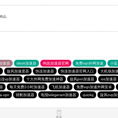
的商品。
加速器
tiktok加速器
狗急加速器官网
免费vqn外网加速
小蓝
器
旋风加速度器
快连加速器
快连加速器官网入口
大机场加
快连vp加速器
十大外网免费加速神器
旋风pvn加速器
ios加速器
器
每天免费2小时加速器
飞机加速器
免费vqn加速外网安卓
na-vpn
猎豹加速器
电报telegeram加速器
quickq
旋风nvp
苹果