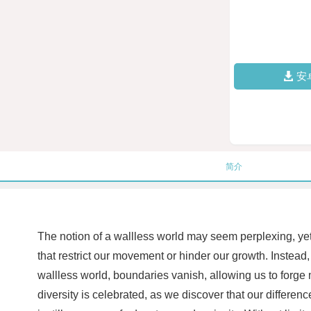
安
简介
The notion of a wallless world may seem perplexing, yet i
that restrict our movement or hinder our growth. Instead,
wallless world, boundaries vanish, allowing us to forge
diversity is celebrated, as we discover that our differe