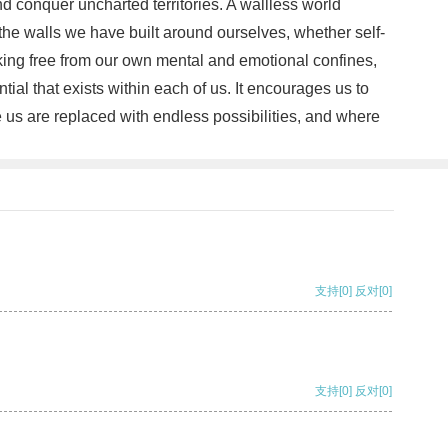
nd conquer uncharted territories. A wallless world
the walls we have built around ourselves, whether self-
king free from our own mental and emotional confines,
al that exists within each of us. It encourages us to
e us are replaced with endless possibilities, and where
支持
[0]
反对
[0]
支持
[0]
反对
[0]