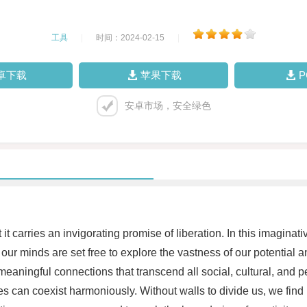
工具
|
时间：2024-02-15
|
卓下载
苹果下载
安卓市场，安全绿色
t carries an invigorating promise of liberation. In this imaginat
 our minds are set free to explore the vastness of our potential a
 meaningful connections that transcend all social, cultural, and
nces can coexist harmoniously. Without walls to divide us, we fin