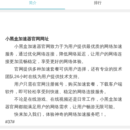
简介
排行
小黑盒加速器官网网址
小黑盒加速器官网致力于为用户提供最优质的网络加速
服务，通过优化网络连接，降低网络延迟，让用户的网络连
接更加流畅稳定，享受更好的网络体验。
官网提供多种加速套餐可供用户选择，还有专业的技术
团队24小时在线为用户提供技术支持。
用户只需在官网注册账号，购买加速套餐，下载客户端
软件，即可轻松享受到快速、稳定的网络连接服务。
不论是在线游戏、在线视频还是日常工作，小黑盒加速
器官网都能满足用户的网络需求，让用户畅游无限可能。
快来加入我们，体验神奇的网络加速服务吧！。
#37#