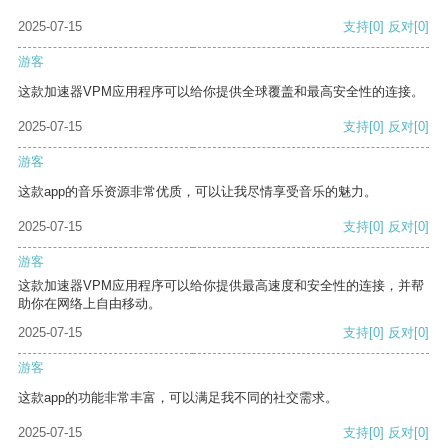
2025-07-15
支持
[0]
反对
[0]
游客
这款加速器VPM应用程序可以给你提供全球覆盖和最高安全性的连接。
2025-07-15
支持
[0]
反对
[0]
游客
这款app的音乐资源非常优质，可以让我尽情享受音乐的魅力。
2025-07-15
支持
[0]
反对
[0]
游客
这款加速器VPM应用程序可以给你提供最高速度和安全性的连接，并帮
助你在网络上自由移动。
2025-07-15
支持
[0]
反对
[0]
游客
这款app的功能非常丰富，可以满足我不同的社交需求。
2025-07-15
支持
[0]
反对
[0]