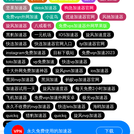
坚果加速器
tiktok加速器
狗急加速器官网
免费vqn外网加速
小蓝鸟
优途加速器官网
风驰加速器
旋风加速器
八戒看书
免费vps加速器外网苹果版
黑豹加速器
一元机场
IOS加速器
旋风加速度器
快连加速器
快连加速器官网入口
tyl加速器官网
instagram免费加速器
目标下载站
免费vqn加速2023
toto加速器
vp免费加速
快连vp加速器
十大外网免费加速神器
旋风pvn加速器
ios加速器
黑洞nvp加速器
黑洞加速
蚂蚁vp加速器官网
加速器试用一天
旋风加速度器
每天免费2小时加速器
飞机加速器
免费vqn加速外网安卓
极光vp加速器
永久不收费的nvp加速器
快连lets加速器
海鸥加速器
quickq
猎豹加速器
quickq
旋风nvp加速器
极光vqn官网
快连pvn加速器
快橙加速器
永久免费使用的加速器
下载