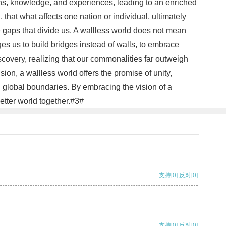
ions, knowledge, and experiences, leading to an enriched
 that what affects one nation or individual, ultimately
e gaps that divide us. A wallless world does not mean
ges us to build bridges instead of walls, to embrace
scovery, realizing that our commonalities far outweigh
on, a wallless world offers the promise of unity,
d global boundaries. By embracing the vision of a
etter world together.#3#
支持
[0]
反对
[0]
支持
[0]
反对
[0]