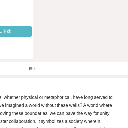
PC下载
排行
s, whether physical or metaphorical, have long served to
f we imagined a world without these walls? A world where
moving these boundaries, we can pave the way for unity
ster collaboration. It symbolizes a society wherein