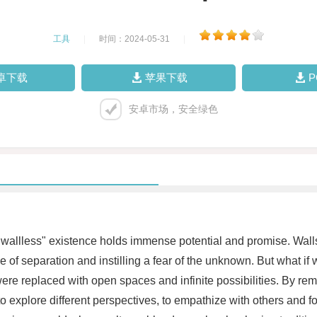
工具
|
时间：2024-05-31
|
卓下载
苹果下载
安卓市场，安全绿色
a "wallless" existence holds immense potential and promise. Wall
e of separation and instilling a fear of the unknown. But what i
ere replaced with open spaces and infinite possibilities. By re
o explore different perspectives, to empathize with others and fo