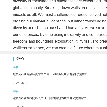
diversity is cherished and differences are celebrated. 
global community. Breaking down walls requires a collectiv
impacts us all. We must challenge our preconceived noti
erasing our individual identities, but rather transcendin
diversity and cherish our shared humanity. As we strive 
our differences. By embracing inclusivity and compassio
freedom, and boundless exploration. It invites us to br
wallless existence, we can create a future where mutual
评论
游客
这款app的商品种类非常丰富，可以满足我所有的购物需求。
2024-05-31
游客
这款app就像我的私人助理，随时随地为我的办公提供帮助。
2024-05-31