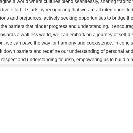
Imagine a world where cultures blend seamlessly, sharing tradit
e effort. It starts by recognizing that we are all interconnected,
ons and prejudices, actively seeking opportunities to bridge th
g the barriers that hinder progress and understanding. It encoura
towards a wallless world, we can embark on a journey of self-di
n, we can pave the way for harmony and coexistence. In conclusi
eak down barriers and redefine our understanding of personal an
 respect and understanding flourish, empowering us to build a b