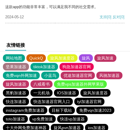
这款app的功能非常丰富，可以满足我不同的社交需求。
2024-05-12
支持
[0]
反对
[0]
友情链接
网站地图
QuickQ
旋风加速度器
旋风
旋风加速
坚果加速器
tiktok加速器
狗急加速器官网
免费vqn外网加速
小蓝鸟
优途加速器官网
风驰加速器
旋风加速器
八戒看书
免费vps加速器外网苹果版
黑豹加速器
一元机场
IOS加速器
旋风加速度器
快连加速器
快连加速器官网入口
tyl加速器官网
instagram免费加速器
目标下载站
免费vqn加速2023
toto加速器
vp免费加速
快连vp加速器
十大外网免费加速神器
旋风pvn加速器
ios加速器