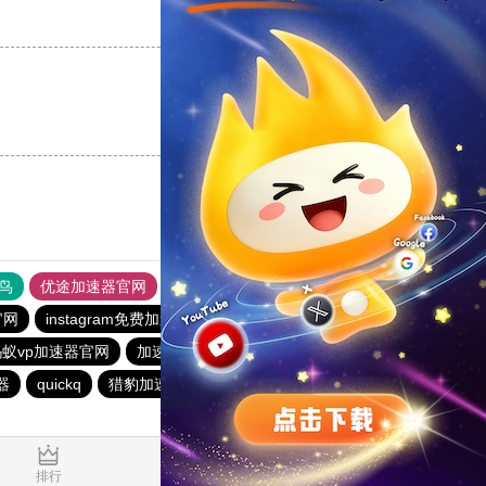
支持
[0]
反对
[0]
支持
[0]
反对
[0]
鸟
优途加速器官网
风驰加速器
旋风加速器
八戒看书
官网
instagram免费加速器
目标下载站
免费vqn加速2023
蚂蚁vp加速器官网
加速器试用一天
旋风加速度器
器
quickq
猎豹加速器
quickq
旋风nvp加速器
0.023881s
排行
推荐