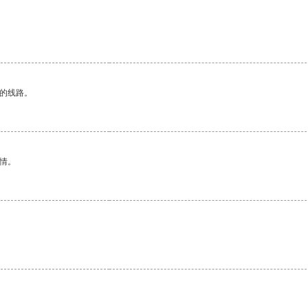
区的线路。
情。