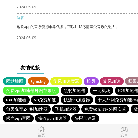
2024-05-09
游客
这款app的音乐资源非常优质，可以让我尽情享受音乐的魅力。
2024-05-09
友情链接
网站地图
QuickQ
旋风加速度器
旋风
旋风加速
坚果
免费vps加速器外网苹果版
黑豹加速器
一元机场
IOS加速
toto加速器
vp免费加速
快连vp加速器
十大外网免费加速神
每天免费2小时加速器
飞机加速器
免费vqn加速外网安卓
极
极光vqn官网
快连pvn加速器
快橙加速器
首页
安卓