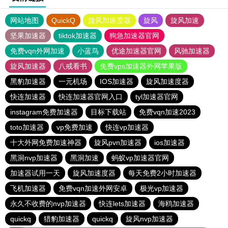
网站地图
QuickQ
旋风加速度器
旋风
旋风加速
坚果加速器
tiktok加速器
狗急加速器官网
免费vqn外网加速
小蓝鸟
优途加速器官网
风驰加速器
旋风加速器
八戒看书
免费vps加速器外网苹果版
黑豹加速器
一元机场
IOS加速器
旋风加速度器
快连加速器
快连加速器官网入口
tyl加速器官网
instagram免费加速器
目标下载站
免费vqn加速2023
toto加速器
vp免费加速
快连vp加速器
十大外网免费加速神器
旋风pvn加速器
ios加速器
黑洞nvp加速器
黑洞加速
蚂蚁vp加速器官网
加速器试用一天
旋风加速度器
每天免费2小时加速器
飞机加速器
免费vqn加速外网安卓
极光vp加速器
永久不收费的nvp加速器
快连lets加速器
海鸥加速器
quickq
猎豹加速器
quickq
旋风nvp加速器