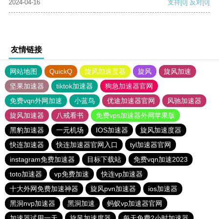
2024-04-16
支持
[0]
反对
[0]
友情链接
网站地图
QuickQ
旋风加速度器
旋风
旋风加速
坚果加速器
tiktok加速器
狗急加速器官网
免费vqn外网加速
小蓝鸟
优途加速器官网
风驰加速器
旋风加速器
八戒看书
免费vps加速器外网苹果版
黑豹加速器
一元机场
IOS加速器
旋风加速度器
快连加速器
快连加速器官网入口
tyl加速器官网
instagram免费加速器
目标下载站
免费vqn加速2023
toto加速器
vp免费加速
快连vp加速器
十大外网免费加速神器
旋风pvn加速器
ios加速器
黑洞nvp加速器
黑洞加速
蚂蚁vp加速器官网
加速器试用一天
旋风加速度器
每天免费2小时加速器