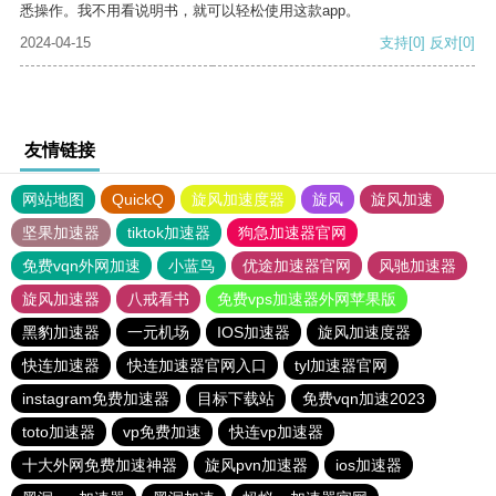
悉操作。我不用看说明书，就可以轻松使用这款app。
2024-04-15
支持
[0]
反对
[0]
友情链接
网站地图
QuickQ
旋风加速度器
旋风
旋风加速
坚果加速器
tiktok加速器
狗急加速器官网
免费vqn外网加速
小蓝鸟
优途加速器官网
风驰加速器
旋风加速器
八戒看书
免费vps加速器外网苹果版
黑豹加速器
一元机场
IOS加速器
旋风加速度器
快连加速器
快连加速器官网入口
tyl加速器官网
instagram免费加速器
目标下载站
免费vqn加速2023
toto加速器
vp免费加速
快连vp加速器
十大外网免费加速神器
旋风pvn加速器
ios加速器