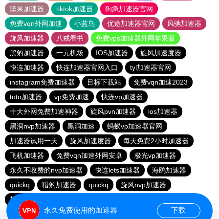
坚果加速器
tiktok加速器
狗急加速器官网
免费vqn外网加速
小蓝鸟
优途加速器官网
风驰加速器
旋风加速器
八戒看书
免费vps加速器外网苹果版
黑豹加速器
一元机场
IOS加速器
旋风加速度器
快连加速器
快连加速器官网入口
tyl加速器官网
instagram免费加速器
目标下载站
免费vqn加速2023
toto加速器
vp免费加速
快连vp加速器
十大外网免费加速神器
旋风pvn加速器
ios加速器
黑洞nvp加速器
黑洞加速
蚂蚁vp加速器官网
加速器试用一天
旋风加速度器
每天免费2小时加速器
飞机加速器
免费vqn加速外网安卓
极光vp加速器
永久不收费的nvp加速器
快连lets加速器
海鸥加速器
quickq
猎豹加速器
quickq
旋风nvp加速器
极光vqn官网
快连pvn加速器
快橙加速器
永久免费使用的加速器
下载