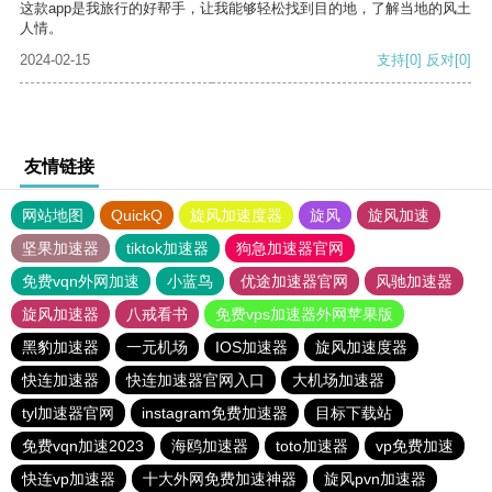
这款app是我旅行的好帮手，让我能够轻松找到目的地，了解当地的风土
人情。
2024-02-15
支持
[0]
反对
[0]
友情链接
网站地图
QuickQ
旋风加速度器
旋风
旋风加速
坚果加速器
tiktok加速器
狗急加速器官网
免费vqn外网加速
小蓝鸟
优途加速器官网
风驰加速器
旋风加速器
八戒看书
免费vps加速器外网苹果版
黑豹加速器
一元机场
IOS加速器
旋风加速度器
快连加速器
快连加速器官网入口
大机场加速器
tyl加速器官网
instagram免费加速器
目标下载站
免费vqn加速2023
海鸥加速器
toto加速器
vp免费加速
快连vp加速器
十大外网免费加速神器
旋风pvn加速器