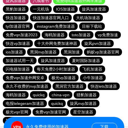
旋风加速器
八戒看书
免费vps加速器外网苹果版
黑豹加速器
一元机场
IOS加速器
旋风加速度器
快连加速器
快连加速器官网入口
大机场加速器
tyl加速器官网
instagram免费加速器
目标下载站
免费vqn加速2023
海鸥加速器
toto加速器
vp免费加速
快连vp加速器
十大外网免费加速神器
旋风pvn加速器
ios加速器
黑洞nvp加速器
黑洞加速
蚂蚁vp加速器官网
加速器试用一天
旋风加速度器
夏时国际加速器
闪电猫加速器
每天免费2小时加速器
飞机加速器
免费vqn加速外网安卓
极光vp加速器
小牛加速器
永久不收费的nvp加速器
黑洞官方加速器
快连lets加速器
海鸥加速器
quickq
china-vpn
猎豹加速器
电报telegeram加速器
quickq
旋风nvp加速器
极光vqn官网
免费vqn加速官网
星空加速器
加速器试用两小时
快连pvn加速器
快橙加速器
永久免费使用的加速器
下载