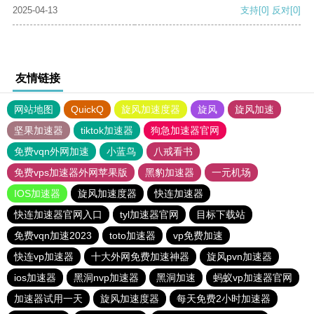
2025-04-13
支持
[0]
反对
[0]
友情链接
网站地图
QuickQ
旋风加速度器
旋风
旋风加速
坚果加速器
tiktok加速器
狗急加速器官网
免费vqn外网加速
小蓝鸟
八戒看书
免费vps加速器外网苹果版
黑豹加速器
一元机场
IOS加速器
旋风加速度器
快连加速器
快连加速器官网入口
tyl加速器官网
目标下载站
免费vqn加速2023
toto加速器
vp免费加速
快连vp加速器
十大外网免费加速神器
旋风pvn加速器
ios加速器
黑洞nvp加速器
黑洞加速
蚂蚁vp加速器官网
加速器试用一天
旋风加速度器
每天免费2小时加速器