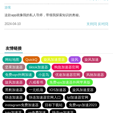
游客
这款app就像我的私人导师，带领我探索知识的奥秘。
2024-04-10
支持
[0]
反对
[0]
友情链接
网站地图
QuickQ
旋风加速度器
旋风
旋风加速
坚果加速器
tiktok加速器
狗急加速器官网
免费vqn外网加速
小蓝鸟
优途加速器官网
风驰加速器
旋风加速器
八戒看书
免费vps加速器外网苹果版
黑豹加速器
一元机场
IOS加速器
旋风加速度器
快连加速器
快连加速器官网入口
tyl加速器官网
instagram免费加速器
目标下载站
免费vqn加速2023
toto加速器
vp免费加速
快连vp加速器