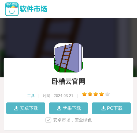
卧槽云官网
工具
|
时间：2024-03-21
|
安卓下载
苹果下载
PC下载
安卓市场，安全绿色