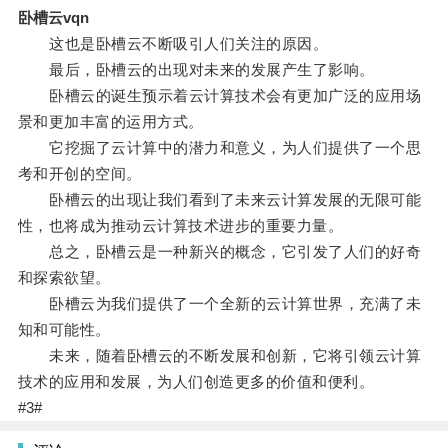
卧槽云vqn
这也是卧槽云不断吸引人们关注的原因。
最后，卧槽云的出现对未来的发展产生了影响。
卧槽云的诞生预示着云计算技术会有更加广泛的应用场
景和更加丰富的运用方式。
它挖掘了云计算中的潜力和意义，为人们提供了一个思
考和开创的空间。
卧槽云的出现让我们看到了未来云计算发展的无限可能
性，也将成为推动云计算技术进步的重要力量。
总之，卧槽云是一种新兴的概念，它引发了人们的好奇
和探索欲望。
卧槽云为我们提供了一个全新的云计算世界，充满了未
知和可能性。
未来，随着卧槽云的不断发展和创新，它将引领云计算
技术的应用和发展，为人们创造更多的价值和便利。
#3#