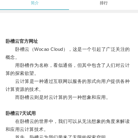
简介
排行
卧槽云官方网址
卧槽云（Wocao Cloud），这是一个引起了广泛关注的
概念。
用卧槽作为名称，看似通俗，但其中包含了人们对云计
算的探索欲望。
云计算是一种通过互联网以服务的形式向用户提供各种
计算资源的技术。
而卧槽云则是对云计算的另一种想象和应用。
卧槽云7天试用
在卧槽云的世界中，我们可以从无法想象的角度来解读
和应用云计算技术。
首先，卧槽云为我们带来了无限的探索空间。