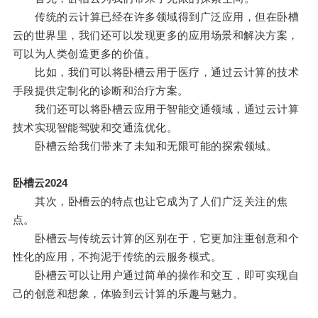
传统的云计算已经在许多领域得到广泛应用，但在卧槽
云的世界里，我们还可以发现更多的应用场景和解决方案，
可以为人类创造更多的价值。
比如，我们可以将卧槽云用于医疗，通过云计算的技术
手段提供定制化的诊断和治疗方案。
我们还可以将卧槽云应用于智能交通领域，通过云计算
技术实现智能驾驶和交通流优化。
卧槽云给我们带来了未知和无限可能的探索领域。
卧槽云2024
其次，卧槽云的特点也让它成为了人们广泛关注的焦
点。
卧槽云与传统云计算的区别在于，它更加注重创意和个
性化的应用，不拘泥于传统的云服务模式。
卧槽云可以让用户通过简单的操作和交互，即可实现自
己的创意和想象，体验到云计算的乐趣与魅力。