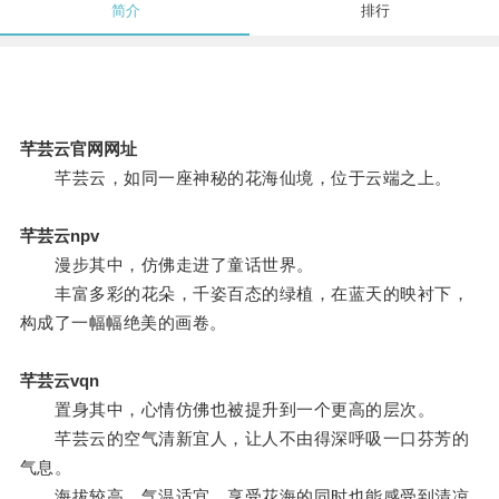
简介
排行
芊芸云官网网址
芊芸云，如同一座神秘的花海仙境，位于云端之上。
芊芸云npv
漫步其中，仿佛走进了童话世界。
丰富多彩的花朵，千姿百态的绿植，在蓝天的映衬下，
构成了一幅幅绝美的画卷。
芊芸云vqn
置身其中，心情仿佛也被提升到一个更高的层次。
芊芸云的空气清新宜人，让人不由得深呼吸一口芬芳的
气息。
海拔较高，气温适宜，享受花海的同时也能感受到清凉