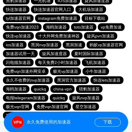
黑豹加速器
一元机场
IOS加速器
旋风加速度器
快连加速器
快连加速器官网入口
大机场加速器
tyl加速器官网
instagram免费加速器
目标下载站
免费vqn加速2023
海鸥加速器
toto加速器
vp免费加速
快连vp加速器
十大外网免费加速神器
旋风pvn加速器
ios加速器
黑洞nvp加速器
黑洞加速
蚂蚁vp加速器官网
加速器试用一天
旋风加速度器
夏时国际加速器
闪电猫加速器
每天免费2小时加速器
飞机加速器
免费vqn加速外网安卓
极光vp加速器
小牛加速器
永久不收费的nvp加速器
黑洞官方加速器
快连lets加速器
海鸥加速器
quickq
china-vpn
猎豹加速器
电报telegeram加速器
quickq
旋风nvp加速器
极光vqn官网
免费vqn加速官网
星空加速器
加速器试用两小时
快连pvn加速器
快橙加速器
永久免费使用的加速器
下载